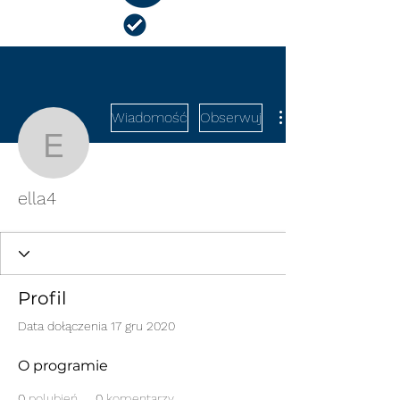
NIEZBĘDNIK NAUCZYCIELA
Wiadomość
Obserwuj
ella4
ella4
Profil
Data dołączenia 17 gru 2020
O programie
0
polubień
0
komentarzy