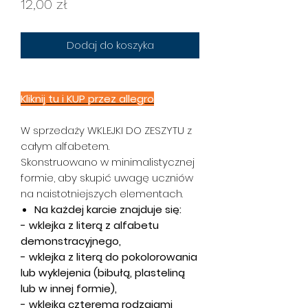
Cena
12,00 zł
Dodaj do koszyka
Kliknij tu i KUP przez
allegro
W sprzedaży WKLEJKI DO ZESZYTU z
całym alfabetem.
Skonstruowano w minimalistycznej
formie, aby skupić uwagę uczniów
na naistotniejszych elementach.
Na każdej karcie znajduje się:
- wklejka z literą z alfabetu
demonstracyjnego,
- wklejka z literą do pokolorowania
lub wyklejenia (bibułą, plasteliną
lub w innej formie),
- wklejka czterema rodzajami