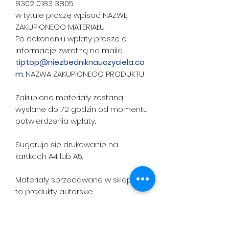
8302 0183 3805
w tytule proszę wpisać NAZWĘ
ZAKUPIONEGO MATERIAŁU
Po dokonaniu wpłaty proszę o
informację zwrotną na maila
tiptop@niezbedniknauczyciela.co
m
:
NAZWA ZAKUPIONEGO PRODUKTU
Zakupione materiały zostaną
wysłane do 72 godzin od momentu
potwierdzenia wpłaty.
Sugeruje się drukowanie na
kartkach A4 lub A5.
Materiały sprzedawane w sklepiku
to produkty autorskie.
Dalsze udostepnianie,
rozpowszechnianie i kopiowanie
materiałów bez zgody autora jest