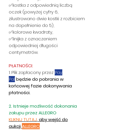
✅kostka z odpowiednią liczbą
oczek (powyżej cyfry 6,
zilustrowano dwie kostki z rozbiciem
na dopełnienie do 5),
✅kolorowe kwadraty,
✅linijka z oznaczeniem
odpowiedniej długości
centymetrów.
PŁATNOŚCI:
1. Plik zapłacony przez
Pay
Pal
będzie do pobrania w
końcowej fazie dokonywania
płatności.
2. Istnieje możliwość dokonania
zakupu przez ALLEGRO
KLIKNIJ TUTAJ
,
aby wejść do
aukcji
ALLEGRO