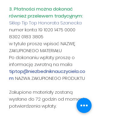
3. Płatności można dokonać
również przelewem tradycyjnym:
Sklep Tip Top Honorata Szanecka
numer konta: 19 1020 1475 0000
8302 0183 3805
w tytule proszę wpisać NAZWĘ
ZAKUPIONEGO MATERIAŁU
Po dokonaniu wpłaty proszę o
informację zwrotną na maila
tiptop@niezbedniknauczyciela.co
m
:
NAZWA ZAKUPIONEGO PRODUKTU
Zakupione materiały zostaną
wysłane do 72 godzin od momentu
potwierdzenia wpłaty.
Sugeruje się drukowanie na
kartkach A4 lub A5.