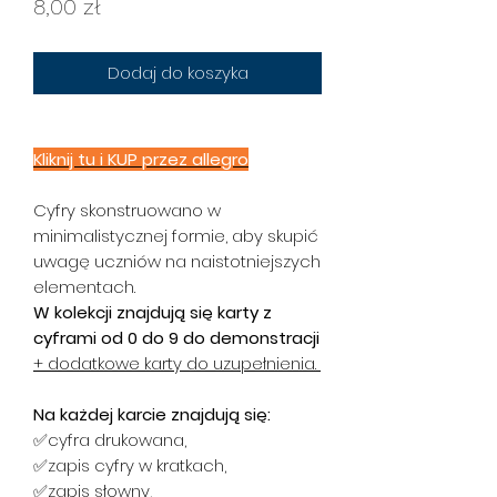
Cena
8,00 zł
Dodaj do koszyka
Kliknij tu i KUP przez
allegro
Cyfry skonstruowano w
minimalistycznej formie, aby skupić
uwagę uczniów na naistotniejszych
elementach.
W kolekcji znajdują się karty z
cyframi od 0 do 9 do demonstracji
+ dodatkowe karty do uzupełnienia.
Na każdej karcie znajdują się:
✅cyfra drukowana,
✅zapis cyfry w kratkach,
✅zapis słowny,