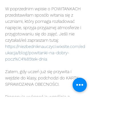
W poprzednim wpisie o POWITANKACH 
przedstawiłam sposób witania się z 
uczniami, który pomaga rozładować 
napięcie, sprzyja przyjaznej atmosferze i 
przygotowaniu się do zajęć. Jeśli nie 
czytałaś/eś zapraszam tutaj:  
https://niezbedniknauczyci.wixsite.com/ed
ukacja/blog/powitanki-na-dobry-
pocz%C4%85tek-dnia
Zatem, gdy uczeń już się przywita i 
wejdzie do klasy, podchodzi do KARTY 
SPRAWDZANIA OBECNOŚCI. 
Proponuję wykonać ją wspólnie z 
uczniami. Będzie ona dla nich dużo 
atrakcyjniejsza, niż gotowy plakat. 
Co będzie potrzebne do przygotowania 