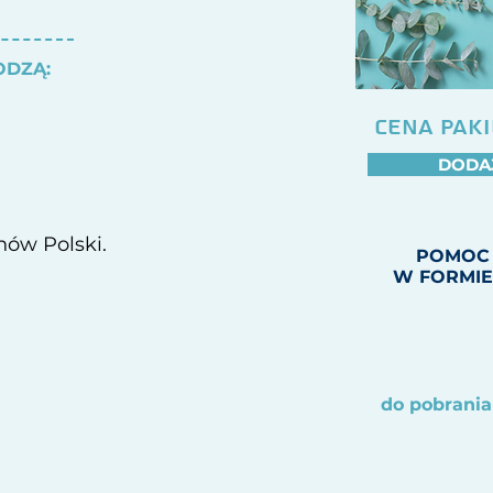
ODZĄ:
CENA PAKI
DODA
nów Polski.
POMOC
W FORMIE
do pobrania