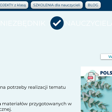
OJEKTY z klasą
SZKOLENIA dla nauczycieli
BLOG
NIEZBĘDNIK NAUCZYCIEL
W
 na potrzeby realizacji tematu
n
materiałów przygotowanych w
cznej.