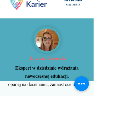
Honorata Szanecka
Ekspert w dziedzinie wdrażania
nowoczesnej edukacji,
opartej na docenianiu, zamiast ocenianiu.
Autorka i organizatorka
międzynarodowego projektu
"CZYTAM Z KLASĄ lekturki spod
chmurki".