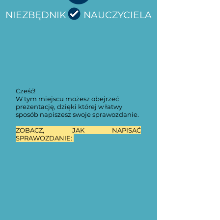
NIEZBĘDNIK NAUCZYCIELA
Cześć!
W tym miejscu możesz obejrzeć
prezentację, dzięki której w łatwy
sposób napiszesz swoje sprawozdanie.
ZOBACZ, JAK NAPISAĆ
SPRAWOZDANIE: