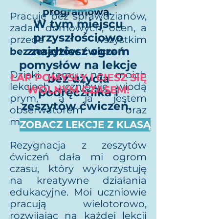
poza podstawę
programową.
Pracuję bez
sprawdzianów,
W tym miejscu
zadań domowych, ocen, a
przyszłościowo
przede wszystkim
znajdziesz ogrom
bez
zeszytów ćwiczeń
pomysłów na lekcje
Dzięki temu na moich
ŁAP POMYSŁY I CIESZ SIĘ
bez użycia
lekcjach uczniowie wiodą
WOLNYM CZASEM!
podręcznika i
prym, a ja jestem
zeszytów ćwiczeń.
obserwatorem oraz
mentorem.
ZOBACZ LEKCJE Z KLASĄ
Rezygnacja z zeszytów
ćwiczeń dała mi ogrom
czasu, który wykorzystuję
na kreatywne działania
edukacyjne. Moi uczniowie
pracują wielotorowo,
rozwijając na każdej lekcji